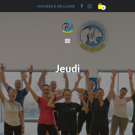
ADHÉREZ EN LIGNE
0
ACCUEIL
LE CLUB
DISCIPLINES
AIKIDO
GALERIE IMAGES
HORAIRES
Jeudi
ACTUALITÉS
ADHÉRER