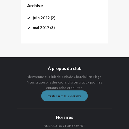
Archive
juin
2022
(2)
mai
2017
(3)
À propos du club
Bienvenue au Club de Judo de Chatelaillon-Plage.
Nous proposons des cours d'art-martiaux pour les
enfants, ados et adultes.
CONTACTEZ-NOUS
Horaires
BUREAU DU CLUB OUVERT