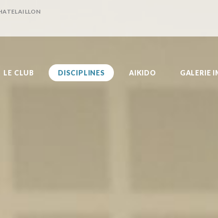
ACCUEIL
CHATELAILLON
LE CLUB
DISCIPLINES
AIKIDO
LE CLUB
DISCIPLINES
AIKIDO
GALERIE 
GALERIE IMAGES
HORAIRES
ACTUALITÉS
ADHÉRER