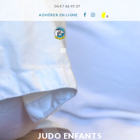
06 47 66 95 07
ACCUEIL
ADHÉRER EN LIGNE
0
LE CLUB
DISCIPLINES
AIKIDO
GALERIE IMAGES
HORAIRES
ACTUALITÉS
ADHÉRER
JUDO ENFANTS