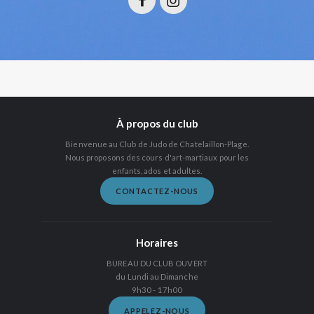
À propos du club
Bienvenue au Club de Judo de Chatelaillon-Plage.
Nous proposons des cours d'art-martiaux pour les
enfants, ados et adultes.
CONTACTEZ-NOUS
Horaires
BUREAU DU CLUB OUVERT
du Lundi au Dimanche
9h30 - 17h00
APPELEZ-NOUS