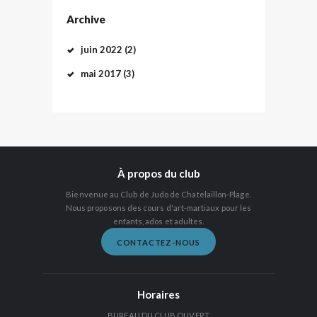
Archive
juin
2022
(2)
mai
2017
(3)
À propos du club
Bienvenue au Club de Judo de Chatelaillon-Plage.
Nous proposons des cours d'art-martiaux pour les
enfants, ados et adultes.
CONTACTEZ-NOUS
Horaires
BUREAU DU CLUB OUVERT