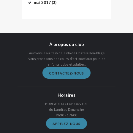
mai
2017
(3)
À propos du club
Bienvenue au Club de Judo de Chatelaillon-Plage.
Nous proposons des cours d'art-martiaux pour les
enfants, ados et adultes.
CONTACTEZ-NOUS
Horaires
BUREAU DU CLUB OUVERT
du Lundi au Dimanche
9h30 - 17h00
APPELEZ-NOUS